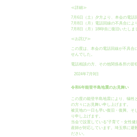
≪詳細≫
7月6日（土）夕方より、本会の電
7月8日（月）電話回線の不具合によ
7月8日（月）18時頃に復旧いたしま
≪お詫び≫
この度は、本会の電話回線が不具合
せんでした。
電話相談の方、その他関係各所の皆
2024年7月9日
令和6年能登半島地震のお見舞い
この度の能登半島地震により、犠牲
の方々にお見舞い申し上げます。
被災地の一日も早い復旧・復興、そ
り申し上げます。
当会で設置している“子育て・女性健
産師が対応しています。埼玉県に避
ださい。