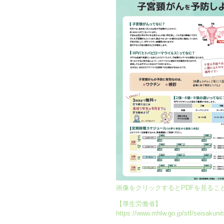
画像をクリックするとPDFを見るこ
【厚生労働省】
https://www.mhlw.go.jp/stf/seisakuni