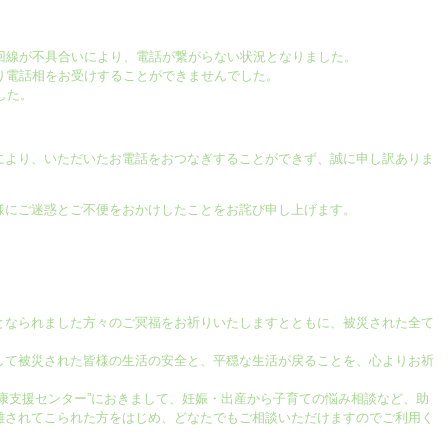
話回線が不具合いにより、電話が繋がらない状況となりました。
り電話相をお受けすることができませんでした。
した。
により、いただいたお電話をおつなぎすることができず、誠に申し訳ありま
様にご迷惑とご不便をおかけしたことをお詫び申し上げます。
となられました方々のご冥福をお祈りいたしますとともに、被災された全て
して被災された皆様の生活の安全と、平穏な生活が戻ることを、心よりお祈
康支援センター”におきまして、妊娠・出産から子育ての悩み相談など、助
難されてこられた方をはじめ、どなたでもご相談いただけますのでご利用く