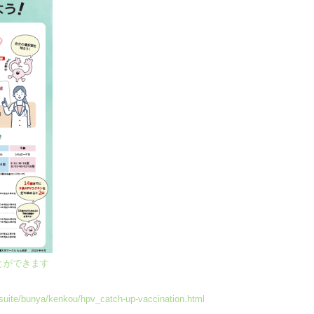
とができます
tsuite/bunya/kenkou/hpv_catch-up-vaccination.html